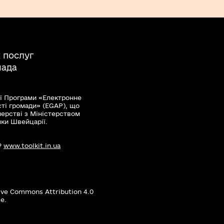
 послуг
мада
ї Програми «Електронне
сті громади» (EGAP), що
нерстві з Міністерством
мки Швейцарії.
?
www.toolkit.in.ua
ive Commons Attribution 4.0
е.