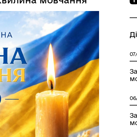
Д
07
З
м
06
З
м