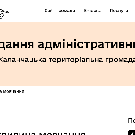
Сайт громади
Е-черга
Послуги
дання адміністративн
Каланчацька територіальна громад
а мовчання
П
хвилина мовчання