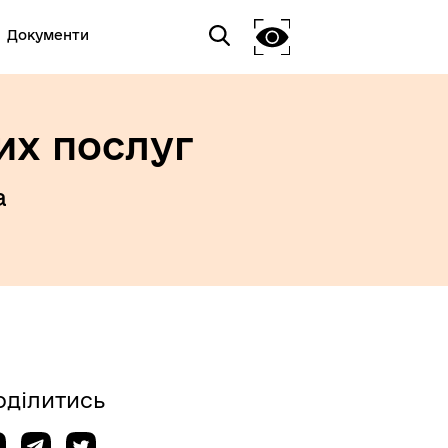
Документи
их послуг
а
оділитись