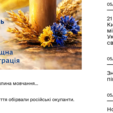
05
21
Ки
мі
Ук
св
05
З
пі
вилина мовчання…
05
ття обірвали російські окупанти.
Но