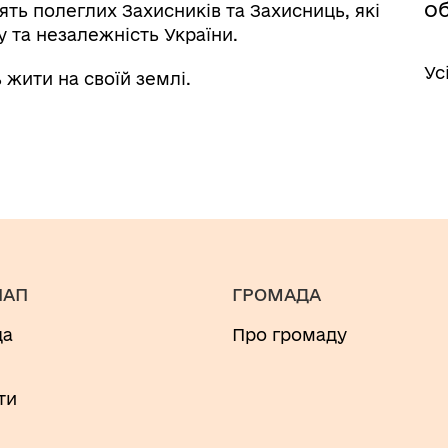
о
ять полеглих Захисників та Захисниць, які
у та незалежність України.
Ус
жити на своїй землі.
НАП
ГРОМАДА
да
Про громаду
и
ти