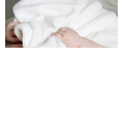
Ємалятко