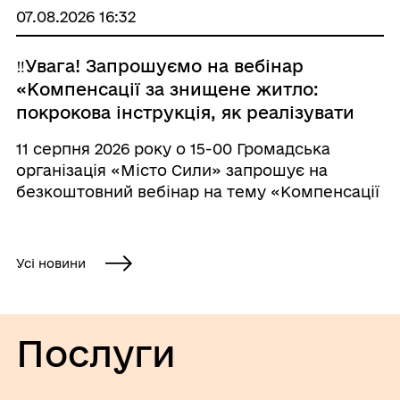
полеглих Захисників та Захисниць, які
07.08.2026 16:32
віддали свої життя у боротьбі за свободу та
неза ...
‼️Увага! Запрошуємо на вебінар
«Компенсації за знищене житло:
покрокова інструкція, як реалізувати
житловий сертифікат
11 серпня 2026 року о 15-00 Громадська
«єВідновлення».
організація «Місто Сили» запрошує на
безкоштовний вебінар на тему «Компенсації
за знищене житло: покрокова інструкція, як
реалізувати житловий сертифікат
«єВідновлення». Захід буде корисним для
Усі новини
мешканців Херсонськ ...
Послуги